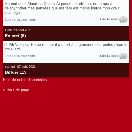
Ma nuit chez Maud La Gacilly Ai passé cet été tant de temps à
délabyrinther mes pensées que ma tête est moins lourde mon cœur
plus léger
Lire la suite
0
Écrit par
la bacchante
lundi, 23 août 2021
En bref (5)
© Pili Vazquez En se retirant il a offert à la graminée des perles d'eau le
brouillard
Lire la suite
0
Écrit par
la bacchante
samedi, 07 août 2021
Biffure 119
Plus de notes disponibles.
> Haut de page