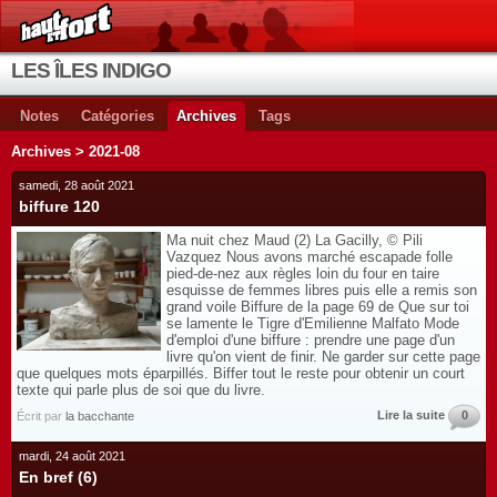
LES ÎLES INDIGO
Notes
Catégories
Archives
Tags
Archives > 2021-08
samedi, 28 août 2021
biffure 120
Ma nuit chez Maud (2) La Gacilly, © Pili
Vazquez Nous avons marché escapade folle
pied-de-nez aux règles loin du four en taire
esquisse de femmes libres puis elle a remis son
grand voile Biffure de la page 69 de Que sur toi
se lamente le Tigre d'Emilienne Malfato Mode
d'emploi d'une biffure : prendre une page d'un
livre qu'on vient de finir. Ne garder sur cette page
que quelques mots éparpillés. Biffer tout le reste pour obtenir un court
texte qui parle plus de soi que du livre.
Lire la suite
0
Écrit par
la bacchante
mardi, 24 août 2021
En bref (6)