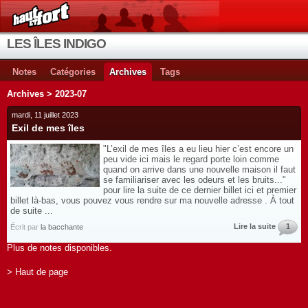
LES ÎLES INDIGO
Notes
Catégories
Archives
Tags
Archives > 2023-07
mardi, 11 juillet 2023
Exil de mes îles
"L’exil de mes îles a eu lieu hier c’est encore un
peu vide ici mais le regard porte loin comme
quand on arrive dans une nouvelle maison il faut
se familiariser avec les odeurs et les bruits..."
pour lire la suite de ce dernier billet ici et premier
billet là-bas, vous pouvez vous rendre sur ma nouvelle adresse . À tout
de suite ...
Lire la suite
1
Écrit par
la bacchante
Plus de notes disponibles.
> Haut de page