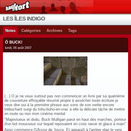
LES ÎLES INDIGO
Notes
Catégories
Archives
Tags
Ô BUCK!
lundi, 06 août 2007
(...) O je ne veux surtout pas non commencer un livre par sa quatrième
de couverture effroyable résumé propre à assécher toute écriture je
veux dire oui à la première phrase aux sons de son verbe encore
trébuchant surgi du tohu-bohu-en-vrac à elle la délicate tâche de mettre
en route ou non mon cinéma mental
"Majestueux et dodu, Buck Mulligan parut en haut des marches, porteur
d'un bol mousseux sur lequel reposaient en croix rasoir et glace à main"
Ainsi commence l'
Ulysse
de Joyce. Et apparaît à l'arrière plan le vers