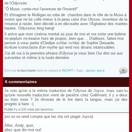
de l'
Odyssée:
"Ô Muse, conte-moi l'aventure de l'Inventif"
Et d'imaginer le Mulligan en robe de chambre dans le rôle de la Muse à
moins que ne lui colle mieux à la peau celui d'un Ulysse, inventeur de la
mousse à rasée, bien décidé à en découdre avec l'Agitateur des marées
hautes. Odysseus bing bang!
Il arrive que mon cinéma mental se joue de moi et me sorte une bobine
mi-peplum mi-keaton hors de propos, bien que.... D'ailleurs, faites-moi
penser à vous parler d'
Oedipe schlac schlac
de Sophie Dieuaide,
écriture iconoclaste d'un mythe qui rend nos divans intarissables.
J'ai dit oui à la première phrase d'
Ulysse
je veux bien Oui dire oui aux
suivantes et même à la toute dernière.
6
Écrit par
la bacchante
dans la catégorie
INCIPIT
| Tags :
ulysse
,
joyce
6 commentaires
Je vois qu'on a la même traduction de l'Ulysse de Joyce, mais sais-tu
qu'une nouvelle traduction vient de paraître chez Gallimard, il y a deux
ou trois mois ? Je rêverais de le lire dans la langue, mais j'ai des
progrès à faire :-(
Publié il y a 231 mois par laurence.
(où on se rend compte que les rita ont plagié Joyce)
Allez, Andy, quoi,
allez quoi dis-moi oui!