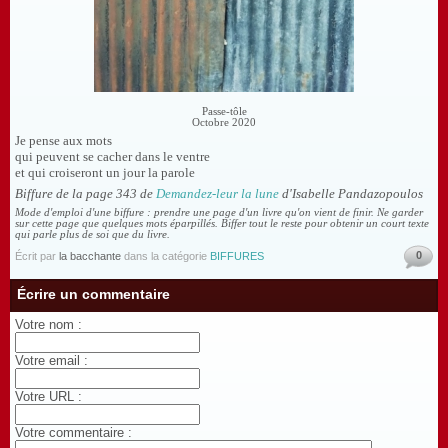
Passe-tôle
Octobre 2020
Je pense aux mots
qui peuvent se cacher dans le ventre
et qui croiseront un jour la parole
Biffure de la page 343 de
Demandez-leur la lune
d'Isabelle Pandazopoulos
Mode d'emploi d'une biffure : prendre une page d'un livre qu'on vient de finir. Ne garder
sur cette page que quelques mots éparpillés. Biffer tout le reste pour obtenir un court texte
qui parle plus de soi que du livre.
0
Écrit par
la bacchante
dans la catégorie
BIFFURES
Écrire un commentaire
Votre nom :
Votre email :
Votre URL :
Votre commentaire :