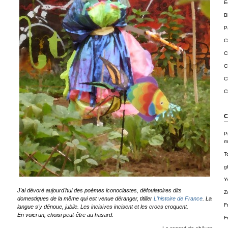
E
B
Pa
C
C
C
C
C
C
P
m
T
g
Y
J'ai dévoré aujourd'hui des poèmes iconoclastes, défoulatoires dits
Z
domestiques de la même qui est venue déranger, titiller
L'histoire de France
. La
F
langue s'y dénoue, jubile. Les incisives incisent et les crocs croquent.
En voici un, choisi peut-être au hasard.
F