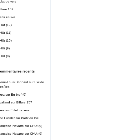
clat de vers
iffure 157
rtir en live
HUt (12)
HUt (11)
HUt (10)
HUt (9)
HUt (8)
ommentaires récents
ierre-Louis Bonnard
sur
Exil de
es îles
opa
sur
En bref (9)
balland
sur
Biffure 157
ves
sur
Eclat de vers
oë Lucider
sur
Partir en live
rançoise Navarro
sur
CHUt (9)
rançoise Navarro
sur
CHUt (9)