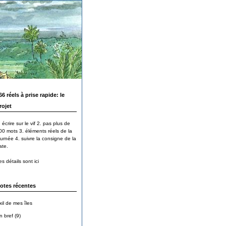
66 réels à prise rapide: le
rojet
 écrire sur le vif 2. pas plus de
00 mots 3. éléments réels de la
ournée 4. suivre la consigne de la
ate.
s détails sont ici
otes récentes
xil de mes îles
n bref (9)