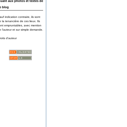
uant aux photos et textes de
e blog
auf indication contraire, ils sont
e la tenancière de ces lieux. Ils
ont empruntables, avec mention
e l'auteur et sur simple demande.
roits d'auteur