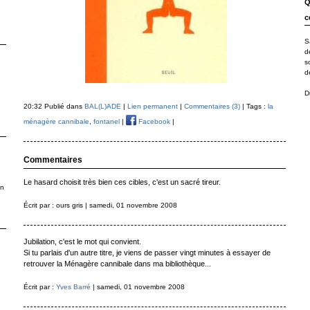
Q
c
S
d
s
d
D
20:32 Publié dans
BAL(L)ADE
|
Lien permanent
|
Commentaires (3)
| Tags :
la
ménagère cannibale
,
fontanel
|
Facebook
|
Commentaires
Le hasard choisit très bien ces cibles, c'est un sacré tireur.
en
Écrit par : ours gris | samedi, 01 novembre 2008
Jubilation, c'est le mot qui convient.
Si tu parlais d'un autre titre, je viens de passer vingt minutes à essayer de
retrouver la Ménagère cannibale dans ma bibliothèque...
Écrit par :
Yves Barré
| samedi, 01 novembre 2008