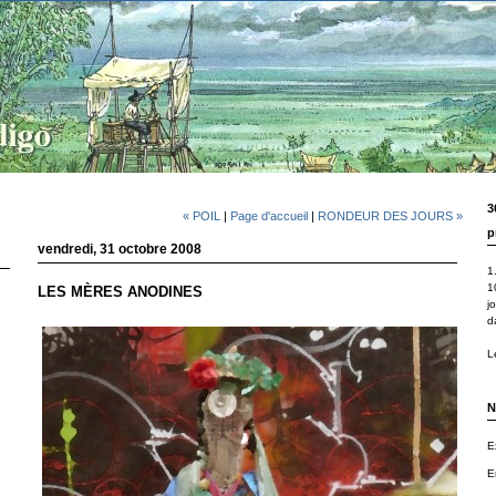
3
« POIL
|
Page d'accueil
|
RONDEUR DES JOURS »
p
vendredi, 31 octobre 2008
1.
1
LES MÈRES ANODINES
j
d
Le
N
E
E