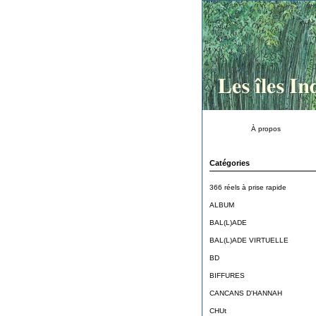
À propos
Catégories
366 réels à prise rapide
ALBUM
BAL(L)ADE
BAL(L)ADE VIRTUELLE
BD
BIFFURES
CANCANS D'HANNAH
CHUt