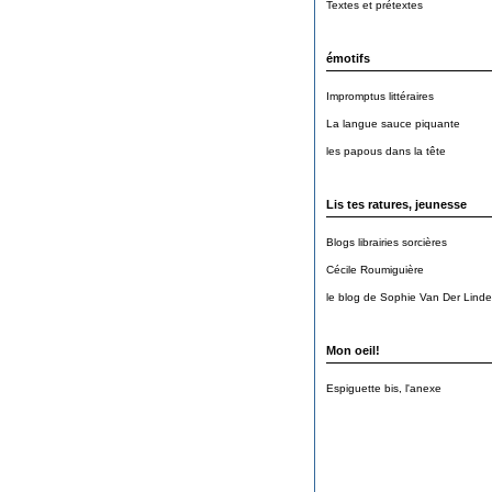
Textes et prétextes
émotifs
Impromptus littéraires
La langue sauce piquante
les papous dans la tête
Lis tes ratures, jeunesse
Blogs librairies sorcières
Cécile Roumiguière
le blog de Sophie Van Der Lind
Mon oeil!
Espiguette bis, l'anexe