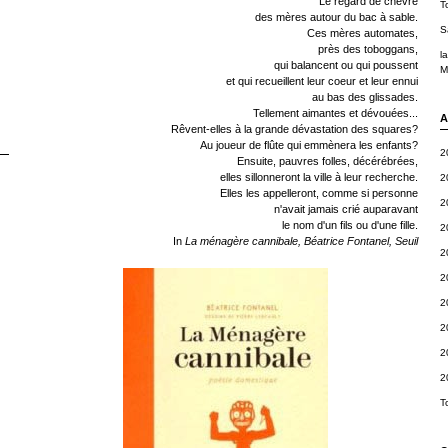
Le regard de chèvre
T
des mères autour du bac à sable.
S
Ces mères automates,
près des toboggans,
l
qui balancent ou qui poussent
M
et qui recueillent leur coeur et leur ennui
au bas des glissades.
Tellement aimantes et dévouées...
A
Rêvent-elles à la grande dévastation des squares?
Au joueur de flûte qui emmènera les enfants?
2
Ensuite, pauvres folles, décérébrées,
elles sillonneront la ville à leur recherche.
2
Elles les appelleront, comme si personne
2
n'avait jamais crié auparavant
le nom d'un fils ou d'une fille.
2
In
La ménagère cannibale, Béatrice Fontanel, Seuil
2
2
2
2
2
2
T