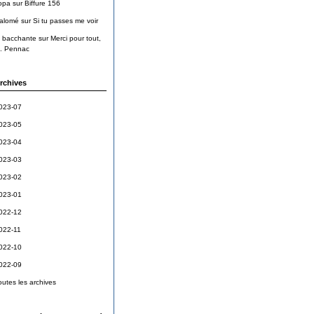
opa
sur
Biffure 156
alomé
sur
Si tu passes me voir
a bacchante
sur
Merci pour tout,
. Pennac
rchives
023-07
023-05
023-04
023-03
023-02
023-01
022-12
022-11
022-10
022-09
outes les archives