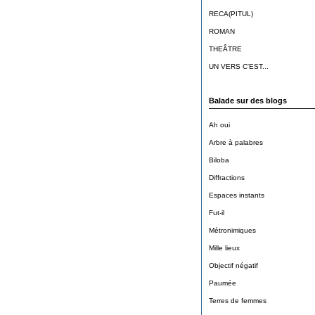
RECA(PITUL)
ROMAN
THEÂTRE
UN VERS C'EST...
Balade sur des blogs
Ah oui
Arbre à palabres
Biloba
Diffractions
Espaces instants
Fut-il
Métronimiques
Mille lieux
Objectif négatif
Paumée
Terres de femmes