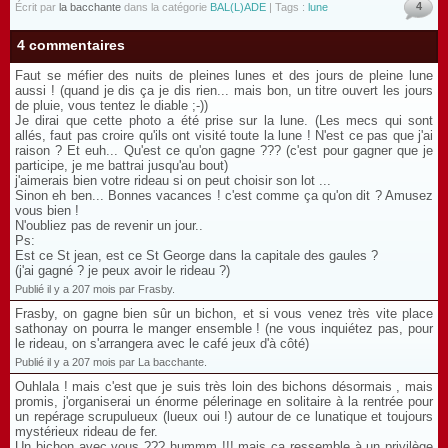
4
Écrit par
la bacchante
dans la catégorie
BAL(L)ADE
| Tags :
lune
4 commentaires
Faut se méfier des nuits de pleines lunes et des jours de pleine lune
aussi ! (quand je dis ça je dis rien... mais bon, un titre ouvert les jours
de pluie, vous tentez le diable ;-))
Je dirai que cette photo a été prise sur la lune. (Les mecs qui sont
allés, faut pas croire qu'ils ont visité toute la lune ! N'est ce pas que j'ai
raison ? Et euh... Qu'est ce qu'on gagne ??? (c'est pour gagner que je
participe, je me battrai jusqu'au bout)
j'aimerais bien votre rideau si on peut choisir son lot ...
Sinon eh ben... Bonnes vacances ! c'est comme ça qu'on dit ? Amusez
vous bien !
N'oubliez pas de revenir un jour..
Ps:
Est ce St jean, est ce St George dans la capitale des gaules ?
(j'ai gagné ? je peux avoir le rideau ?)
Publié il y a 207 mois par Frasby.
Frasby, on gagne bien sûr un bichon, et si vous venez très vite place
sathonay on pourra le manger ensemble ! (ne vous inquiétez pas, pour
le rideau, on s'arrangera avec le café jeux d'à côté)
Publié il y a 207 mois par La bacchante.
Ouhlala ! mais c'est que je suis très loin des bichons désormais , mais
promis, j'organiserai un énorme pélerinage en solitaire à la rentrée pour
un repérage scrupulueux (lueux oui !) autour de ce lunatique et toujours
mystérieux rideau de fer.
Un bichon avec vous ??? hummm !!! mais ça ressemble à un privilège