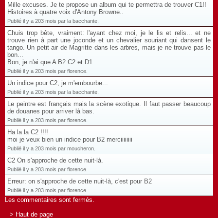
Mille excuses. Je te propose un album qui te permettra de trouver C1!!
Histoires à quatre voix d'Antony Browne..
Publié il y a 203 mois par la bacchante.
Chuis trop bête, vraiment: l'ayant chez moi, je le lis et relis... et ne
trouve rien à part une joconde et un chevalier souriant qui dansent le
tango. Un petit air de Magritte dans les arbres, mais je ne trouve pas le
bon...
Bon, je n'ai que A B2 C2 et D1...
Publié il y a 203 mois par florence.
Un indice pour C2, je m'embourbe...
Publié il y a 203 mois par la bacchante.
Le peintre est français mais la scène exotique. Il faut passer beaucoup
de douanes pour arriver là bas.
Publié il y a 203 mois par florence.
Ha la la C2 !!!!
moi je veux bien un indice pour B2 merciiiiiiii
Publié il y a 203 mois par moucheron.
C2 On s'approche de cette nuit-là.
Publié il y a 203 mois par florence.
Erreur: on s'approche de cette nuit-là, c'est pour B2
Publié il y a 203 mois par florence.
Les commentaires sont fermés.
> Haut de page