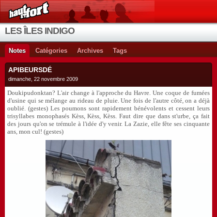
LES ÎLES INDIGO
Notes
Catégories
Archives
Tags
APIBEURSDÉ
dimanche, 22 novembre 2009
Doukipudonktan? L'air change à l'approche du Havre. Une coque de fumées
d'usine qui se mélange au rideau de pluie. Une fois de l'autre côté, on a déjà
oublié. (gestes) Les poumons sont rapidement bénévolents et cessent leurs
trisyllabes monophasés Kèss, Kèss, Kèss. Faut dire que dans st'urbe, ça fait
des jours qu'on se trémule à l'idée d'y venir. La Zazie, elle fête ses cinquante
ans, mon cul! (gestes)