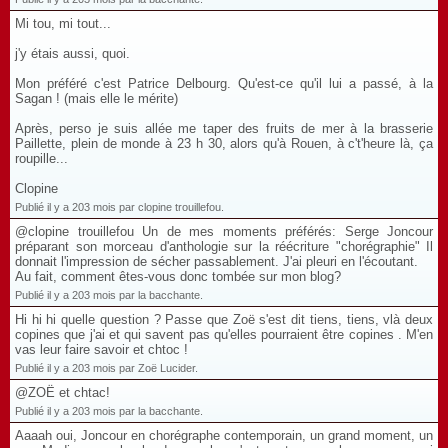
Mi tou, mi tout...
j'y étais aussi, quoi.
Mon préféré c'est Patrice Delbourg. Qu'est-ce qu'il lui a passé, à la
Sagan ! (mais elle le mérite)
Après, perso je suis allée me taper des fruits de mer à la brasserie
Paillette, plein de monde à 23 h 30, alors qu'à Rouen, à c't'heure là, ça
roupille...
Clopine
Publié il y a 203 mois par clopine trouillefou.
@clopine trouillefou Un de mes moments préférés: Serge Joncour
préparant son morceau d'anthologie sur la réécriture "chorégraphie" Il
donnait l'impression de sécher passablement. J'ai pleuri en l'écoutant.
Au fait, comment êtes-vous donc tombée sur mon blog?
Publié il y a 203 mois par la bacchante.
Hi hi hi quelle question ? Passe que Zoë s'est dit tiens, tiens, vlà deux
copines que j'ai et qui savent pas qu'elles pourraient être copines . M'en
vas leur faire savoir et chtoc !
Publié il y a 203 mois par Zoë Lucider.
@ZOË et chtac!
Publié il y a 203 mois par la bacchante.
Aaaah oui, Joncour en chorégraphe contemporain, un grand moment, un