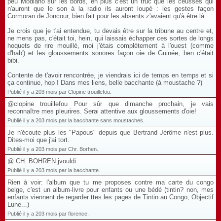
peu Modiano sur les bords, en plus c'est un truc que les ceusses qui
n'auront que le son à la radio ils auront loupé : les gestes façon
Cormoran de Joncour, bien fait pour les absents z'avaient qu'à être là.
Je crois que je t'ai entendue, tu devais être sur la tribune au centre et,
ne mens pas, c'était toi, hein, qui laissais échapper ces sortes de longs
hoquets de rire mouillé, moi j'étais complètement à l'ouest (comme
d'hab') et les gloussements sonores façon oie de Guinée, ben c'était
bibi.
Contente de t'avoir rencontrée, je viendrais ici de temps en temps et si
ça continue, hop ! Dans mes liens, belle bacchante (à moustache ?)
Publié il y a 203 mois par Clopine trouillefou.
@clopine trouillefou Pour sûr que dimanche prochain, je vais
reconnaître mes pleurires. Serai attentive aux gloussements d'oie!
Publié il y a 203 mois par la bacchante sans moustaches.
Je n'écoute plus les "Papous" depuis que Bertrand Jérôme n'est plus.
Dites-moi que j'ai tort.
Publié il y a 203 mois par Chr. Borhen.
@ CH. BOHREN jvouldi
Publié il y a 203 mois par la bacchante.
Rien à voir: l'album que tu me proposes contre ma carte du congo
belge, c'est un album-livre pour enfants ou une bédé (tintin? non, mes
enfants viennent de regarder ttes les pages de Tintin au Congo, Objectif
Lune...)
Publié il y a 203 mois par florence.