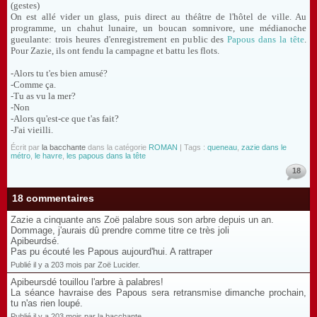
(gestes)
On est allé vider un glass, puis direct au théâtre de l'hôtel de ville. Au
programme, un chahut lunaire, un boucan somnivore, une médianoche
gueulante: trois heures d'enregistrement en public des
Papous dans la tête
.
Pour Zazie, ils ont fendu la campagne et battu les flots.
-Alors tu t'es bien amusé?
-Comme ça.
-Tu as vu la mer?
-Non
-Alors qu'est-ce que t'as fait?
-J'ai vieilli.
Écrit par
la bacchante
dans la catégorie
ROMAN
| Tags :
queneau
,
zazie dans le
métro
,
le havre
,
les papous dans la tête
18
18 commentaires
Zazie a cinquante ans Zoë palabre sous son arbre depuis un an.
Dommage, j'aurais dû prendre comme titre ce très joli
Apibeurdsé.
Pas pu écouté les Papous aujourd'hui. A rattraper
Publié il y a 203 mois par Zoë Lucider.
Apibeursdé touillou l'arbre à palabres!
La séance havraise des Papous sera retransmise dimanche prochain,
tu n'as rien loupé.
Publié il y a 203 mois par la bacchante.