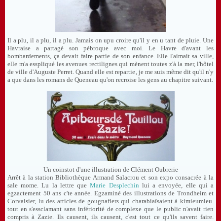
Il a plu, il a plu, il a plu. Jamais on upu croire qu'il y en u tant de pluie. Une
Havraise a partagé son pébroque avec moi. Le Havre d'avant les
bombardements, ça devait faire partie de son enfance. Elle l'aimait sa ville,
elle m'a esspliqué les avenues rectilignes qui mènent toutes z'à la mer, l'hôtel
de ville d'Auguste Perret. Quand elle est repartie, je me suis même dit qu'il n'y
a que dans les romans de Queneau qu'on recroise les gens au chapitre suivant.
Un coinstot d'une illustration de Clément Oubrerie
Arrêt à la station Bibliothèque Armand Salacrou et son expo consacrée à la
sale mome. Lu la lettre que
Marie Desplechin
lui a envoyée, elle qui a
egzactement 50 ans c'te année. Egzaminé des illustrations de Trondheim et
Corvaisier, lu des articles de gougnafiers qui charabiaïsaient à kimieumieu
tout en s'essclamant sans infériorité de complexe que le public n'avait rien
compris à Zazie. Ils causent, ils causent, c'est tout ce qu'ils savent faire.