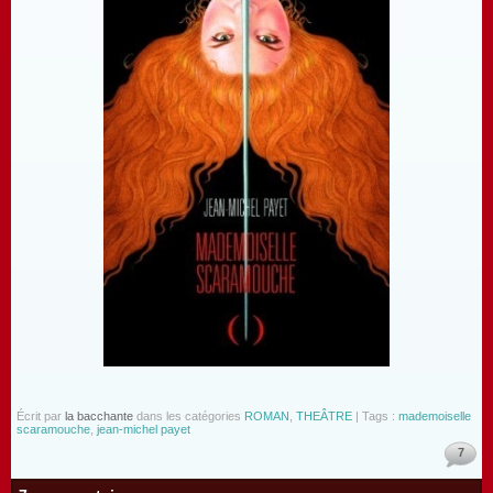
Écrit par
la bacchante
dans les catégories
ROMAN
,
THEÂTRE
| Tags :
mademoiselle
scaramouche
,
jean-michel payet
7