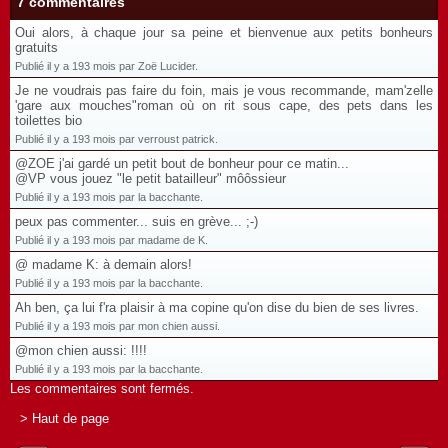
7 commentaires
Oui alors, à chaque jour sa peine et bienvenue aux petits bonheurs
gratuits
Publié il y a 193 mois par Zoë Lucider.
Je ne voudrais pas faire du foin, mais je vous recommande, mam'zelle
'gare aux mouches"roman où on rit sous cape, des pets dans les
toilettes bio
Publié il y a 193 mois par verroust patrick.
@ZOE j'ai gardé un petit bout de bonheur pour ce matin...
@VP vous jouez "le petit batailleur" môôssieur
Publié il y a 193 mois par la bacchante.
peux pas commenter... suis en grève... ;-)
Publié il y a 193 mois par madame de K.
@ madame K: à demain alors!
Publié il y a 193 mois par la bacchante.
Ah ben, ça lui f'ra plaisir à ma copine qu'on dise du bien de ses livres.
Publié il y a 193 mois par mon chien aussi.
@mon chien aussi: !!!!
Publié il y a 193 mois par la bacchante.
Les commentaires sont fermés.
> Haut de page