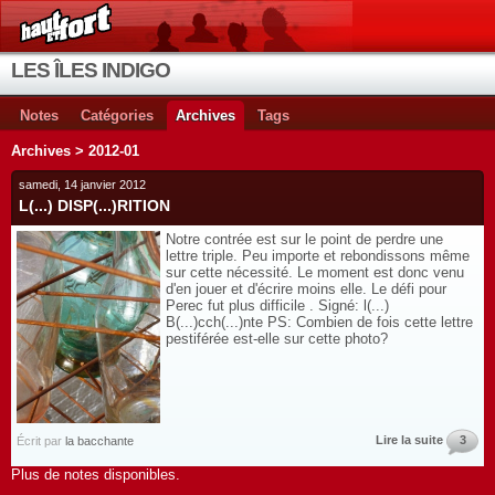
LES ÎLES INDIGO
Notes
Catégories
Archives
Tags
Archives > 2012-01
samedi, 14 janvier 2012
L(...) DISP(...)RITION
Notre contrée est sur le point de perdre une
lettre triple. Peu importe et rebondissons même
sur cette nécessité. Le moment est donc venu
d'en jouer et d'écrire moins elle. Le défi pour
Perec fut plus difficile . Signé: l(...)
B(...)cch(...)nte PS: Combien de fois cette lettre
pestiférée est-elle sur cette photo?
Lire la suite
3
Écrit par
la bacchante
Plus de notes disponibles.