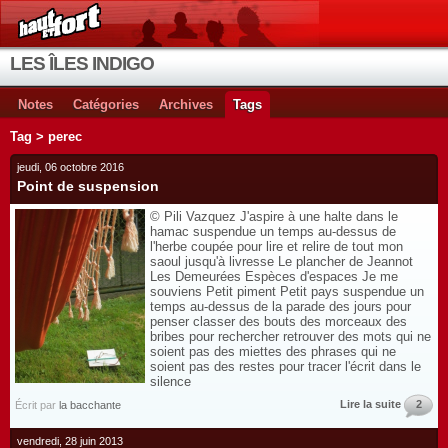
LES ÎLES INDIGO
Notes
Catégories
Archives
Tags
Tag > perec
jeudi, 06 octobre 2016
Point de suspension
© Pili Vazquez J'aspire à une halte dans le
hamac suspendue un temps au-dessus de
l'herbe coupée pour lire et relire de tout mon
saoul jusqu'à livresse Le plancher de Jeannot
Les Demeurées Espèces d'espaces Je me
souviens Petit piment Petit pays suspendue un
temps au-dessus de la parade des jours pour
penser classer des bouts des morceaux des
bribes pour rechercher retrouver des mots qui ne
soient pas des miettes des phrases qui ne
soient pas des restes pour tracer l'écrit dans le
silence
Lire la suite
2
Écrit par
la bacchante
vendredi, 28 juin 2013