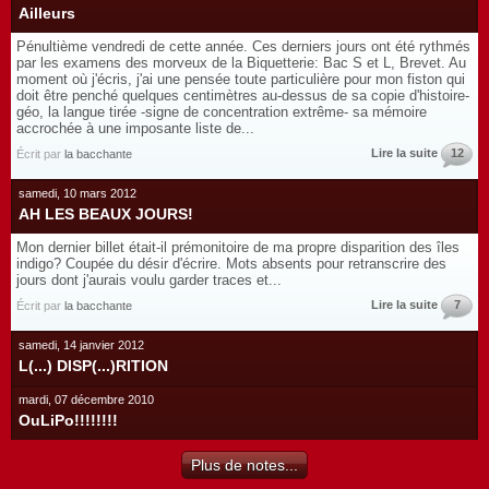
Ailleurs
Pénultième vendredi de cette année. Ces derniers jours ont été rythmés
par les examens des morveux de la Biquetterie: Bac S et L, Brevet. Au
moment où j'écris, j'ai une pensée toute particulière pour mon fiston qui
doit être penché quelques centimètres au-dessus de sa copie d'histoire-
géo, la langue tirée -signe de concentration extrême- sa mémoire
accrochée à une imposante liste de...
Lire la suite
12
Écrit par
la bacchante
samedi, 10 mars 2012
AH LES BEAUX JOURS!
Mon dernier billet était-il prémonitoire de ma propre disparition des îles
indigo? Coupée du désir d'écrire. Mots absents pour retranscrire des
jours dont j'aurais voulu garder traces et...
Lire la suite
7
Écrit par
la bacchante
samedi, 14 janvier 2012
L(...) DISP(...)RITION
mardi, 07 décembre 2010
OuLiPo!!!!!!!!
Plus de notes...