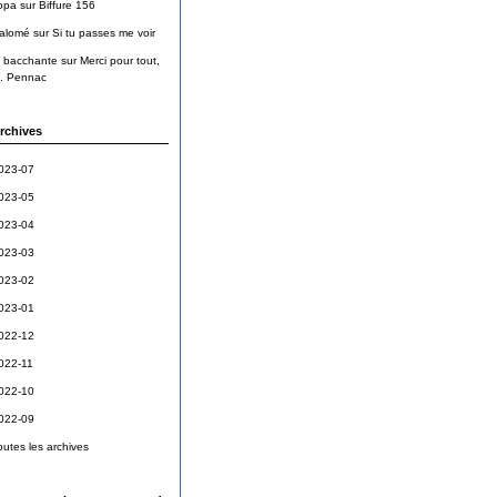
opa
sur
Biffure 156
alomé
sur
Si tu passes me voir
a bacchante
sur
Merci pour tout,
. Pennac
rchives
023-07
023-05
023-04
023-03
023-02
023-01
022-12
022-11
022-10
022-09
outes les archives