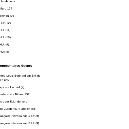
clat de vers
iffure 157
rtir en live
HUt (12)
HUt (11)
HUt (10)
HUt (9)
HUt (8)
ommentaires récents
ierre-Louis Bonnard
sur
Exil de
es îles
opa
sur
En bref (9)
balland
sur
Biffure 157
ves
sur
Eclat de vers
oë Lucider
sur
Partir en live
rançoise Navarro
sur
CHUt (9)
rançoise Navarro
sur
CHUt (9)