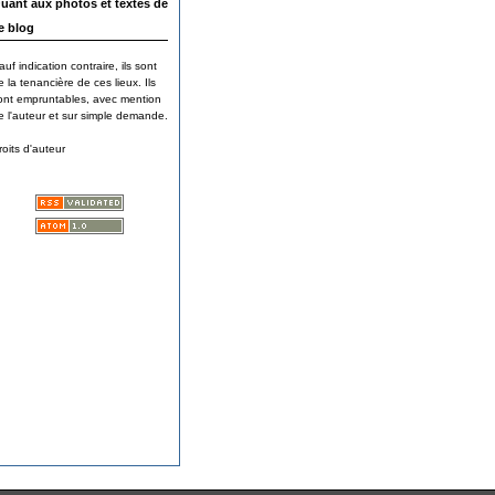
uant aux photos et textes de
e blog
auf indication contraire, ils sont
e la tenancière de ces lieux. Ils
ont empruntables, avec mention
e l'auteur et sur simple demande.
roits d'auteur