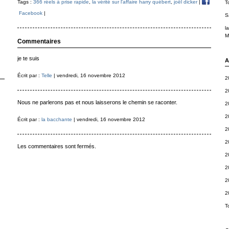
Tags :
366 réels à prise rapide
,
la vérité sur l'affaire harry québert
,
joël dicker
|
T
Facebook
|
S
l
M
Commentaires
je te suis
A
Écrit par :
Telle
| vendredi, 16 novembre 2012
2
2
Nous ne parlerons pas et nous laisserons le chemin se raconter.
2
2
Écrit par :
la bacchante
| vendredi, 16 novembre 2012
2
2
Les commentaires sont fermés.
2
2
2
2
T