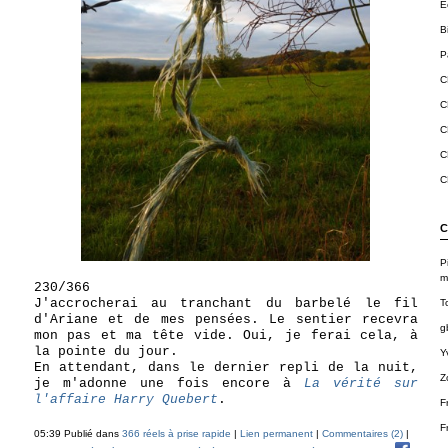
E
B
Pa
C
C
C
C
C
C
P
m
230/366
J'accrocherai au tranchant du barbelé le fil
T
d'Ariane et de mes pensées. Le sentier recevra
g
mon pas et ma tête vide. Oui, je ferai cela, à
la pointe du jour.
Y
En attendant, dans le dernier repli de la nuit,
Z
je m'adonne une fois encore à
La vérité sur
l'affaire Harry Quebert
.
F
F
05:39 Publié dans
366 réels à prise rapide
|
Lien permanent
|
Commentaires (2)
|