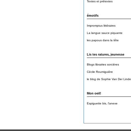
Textes et prétextes
émotifs
Impromptus littéraires
La langue sauce piquante
les papous dans la tête
Lis tes ratures, jeunesse
Blogs librairies sorcières
Cécile Roumiguière
le blog de Sophie Van Der Lind
Mon oeil!
Espiguette bis, l'anexe