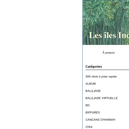
À propos
Catégories
366 réels à prise rapide
ALBUM
BAL(L)ADE
BAL(L)ADE VIRTUELLE
BD
BIFFURES
CANCANS D'HANNAH
CHUt