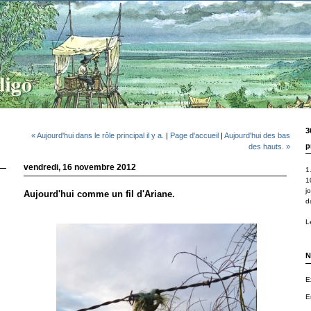
3
« Aujourd'hui dans le rôle principal il y a.
|
Page d'accueil
|
Aujourd'hui des bas
p
des hauts. »
vendredi, 16 novembre 2012
1.
1
j
Aujourd'hui comme un fil d'Ariane.
d
Le
N
E
E