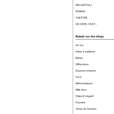
RECA(PITUL)
ROMAN
THEÂTRE
UN VERS C'EST...
Balade sur des blogs
Ah oui
Arbre à palabres
Biloba
Diffractions
Espaces instants
Fut-il
Métronimiques
Mille lieux
Objectif négatif
Paumée
Terres de femmes