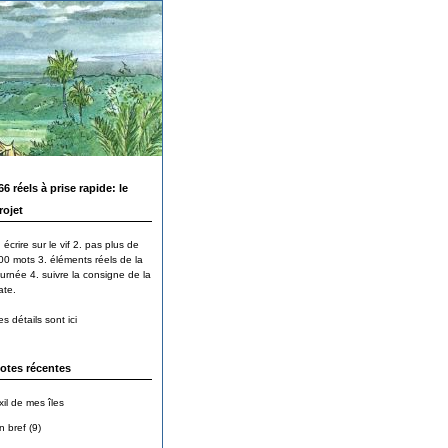
66 réels à prise rapide: le
rojet
 écrire sur le vif 2. pas plus de
00 mots 3. éléments réels de la
ournée 4. suivre la consigne de la
ate.
s détails sont ici
otes récentes
xil de mes îles
n bref (9)