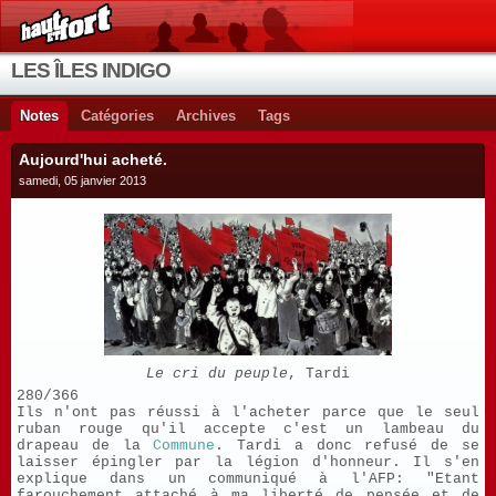
LES ÎLES INDIGO
Notes
Catégories
Archives
Tags
Aujourd'hui acheté.
samedi, 05 janvier 2013
Le cri du peuple
, Tardi
280/366
Ils n'ont pas réussi à l'acheter parce que le seul
ruban rouge qu'il accepte c'est un lambeau du
drapeau de la
Commune
. Tardi a donc refusé de se
laisser épingler par la légion d'honneur. Il s'en
explique dans un communiqué à l'AFP: "Etant
farouchement attaché à ma liberté de pensée et de