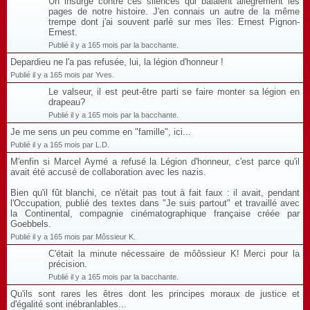
Un insurgé contre ces silences qui balaient allègrement les
pages de notre histoire. J'en connais un autre de la même
trempe dont j'ai souvent parlé sur mes îles: Ernest Pignon-
Ernest.
Publié il y a 165 mois par la bacchante.
Depardieu ne l'a pas refusée, lui, la légion d'honneur !
Publié il y a 165 mois par Yves.
Le valseur, il est peut-être parti se faire monter sa légion en
drapeau?
Publié il y a 165 mois par la bacchante.
Je me sens un peu comme en "famille", ici...
Publié il y a 165 mois par L.D.
M'enfin si Marcel Aymé a refusé la Légion d'honneur, c'est parce qu'il
avait été accusé de collaboration avec les nazis.
Bien qu'il fût blanchi, ce n'était pas tout à fait faux : il avait, pendant
l'Occupation, publié des textes dans "Je suis partout" et travaillé avec
la Continental, compagnie cinématographique française créée par
Goebbels.
Publié il y a 165 mois par Môssieur K.
C'était la minute nécessaire de môôssieur K! Merci pour la
précision.
Publié il y a 165 mois par la bacchante.
Qu'ils sont rares les êtres dont les principes moraux de justice et
d'égalité sont inébranlables...