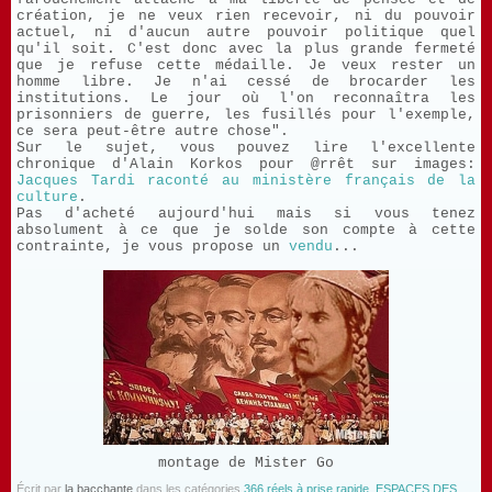
création, je ne veux rien recevoir, ni du pouvoir
actuel, ni d'aucun autre pouvoir politique quel
qu'il soit. C'est donc avec la plus grande fermeté
que je refuse cette médaille. Je veux rester un
homme libre. Je n'ai cessé de brocarder les
institutions. Le jour où l'on reconnaîtra les
prisonniers de guerre, les fusillés pour l'exemple,
ce sera peut-être autre chose".
Sur le sujet, vous pouvez lire l'excellente
chronique d'Alain Korkos pour @rrêt sur images:
Jacques Tardi raconté au ministère français de la
culture
.
Pas d'acheté aujourd'hui mais si vous tenez
absolument à ce que je solde son compte à cette
contrainte, je vous propose un
vendu
...
montage de Mister Go
Écrit par
la bacchante
dans les catégories
366 réels à prise rapide
,
ESPACES DES