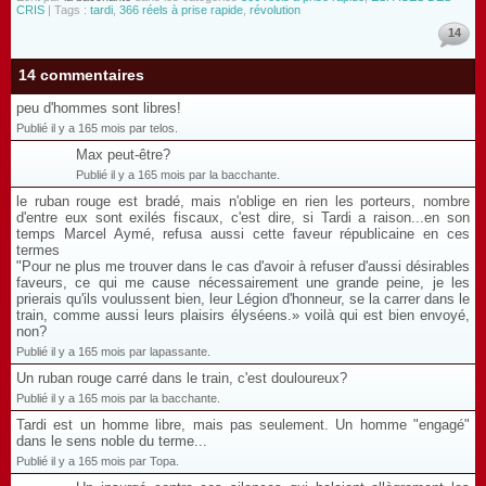
CRIS
| Tags :
tardi
,
366 réels à prise rapide
,
révolution
14
14 commentaires
peu d'hommes sont libres!
Publié il y a 165 mois par telos.
Max peut-être?
Publié il y a 165 mois par la bacchante.
le ruban rouge est bradé, mais n'oblige en rien les porteurs, nombre
d'entre eux sont exilés fiscaux, c'est dire, si Tardi a raison...en son
temps Marcel Aymé, refusa aussi cette faveur républicaine en ces
termes
"Pour ne plus me trouver dans le cas d'avoir à refuser d'aussi désirables
faveurs, ce qui me cause nécessairement une grande peine, je les
prierais qu'ils voulussent bien, leur Légion d'honneur, se la carrer dans le
train, comme aussi leurs plaisirs élyséens.» voilà qui est bien envoyé,
non?
Publié il y a 165 mois par lapassante.
Un ruban rouge carré dans le train, c'est douloureux?
Publié il y a 165 mois par la bacchante.
Tardi est un homme libre, mais pas seulement. Un homme "engagé"
dans le sens noble du terme...
Publié il y a 165 mois par Topa.