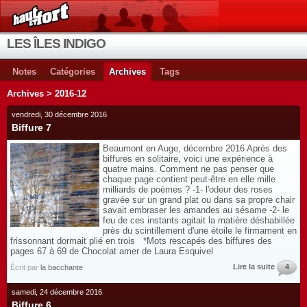
LES ÎLES INDIGO
Notes
Catégories
Archives
Tags
Archives > 2016-12
vendredi, 30 décembre 2016
Biffure 7
Beaumont en Auge, décembre 2016 Après des
biffures en solitaire, voici une expérience à
quatre mains. Comment ne pas penser que
chaque page contient peut-être en elle mille
milliards de poèmes ? -1- l'odeur des roses
gravée sur un grand plat ou dans sa propre chair
savait embraser les amandes au sésame -2- le
feu de ces instants agitait la matière déshabillée
près du scintillement d'une étoile le firmament en
frissonnant dormait plié en trois *Mots rescapés des biffures des
pages 67 à 69 de Chocolat amer de Laura Esquivel
Lire la suite
4
Écrit par
la bacchante
samedi, 24 décembre 2016
Biffure 6