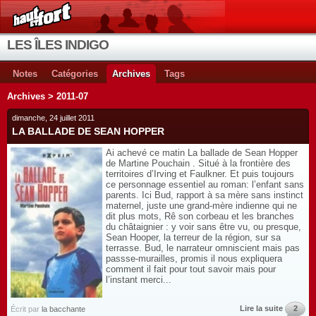
LES ÎLES INDIGO
Notes
Catégories
Archives
Tags
Archives > 2011-07
dimanche, 24 juillet 2011
LA BALLADE DE SEAN HOPPER
Ai achevé ce matin La ballade de Sean Hopper
de Martine Pouchain . Situé à la frontière des
territoires d’Irving et Faulkner. Et puis toujours
ce personnage essentiel au roman: l’enfant sans
parents. Ici Bud, rapport à sa mère sans instinct
maternel, juste une grand-mère indienne qui ne
dit plus mots, Rê son corbeau et les branches
du châtaignier : y voir sans être vu, ou presque,
Sean Hooper, la terreur de la région, sur sa
terrasse. Bud, le narrateur omniscient mais pas
passse-murailles, promis il nous expliquera
comment il fait pour tout savoir mais pour
l’instant merci...
Lire la suite
2
Écrit par
la bacchante