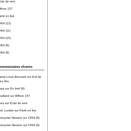
clat de vers
iffure 157
rtir en live
HUt (12)
HUt (11)
HUt (10)
HUt (9)
HUt (8)
ommentaires récents
ierre-Louis Bonnard
sur
Exil de
es îles
opa
sur
En bref (9)
balland
sur
Biffure 157
ves
sur
Eclat de vers
oë Lucider
sur
Partir en live
rançoise Navarro
sur
CHUt (9)
rançoise Navarro
sur
CHUt (9)