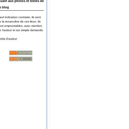
uant aux photos et textes de
e blog
auf indication contraire, ils sont
e la tenancière de ces lieux. Ils
ont empruntables, avec mention
e l'auteur et sur simple demande.
roits d'auteur