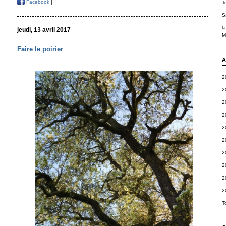
Facebook
|
T
S
l
jeudi, 13 avril 2017
M
Faire le poirier
A
2
2
2
2
2
2
2
2
2
2
T