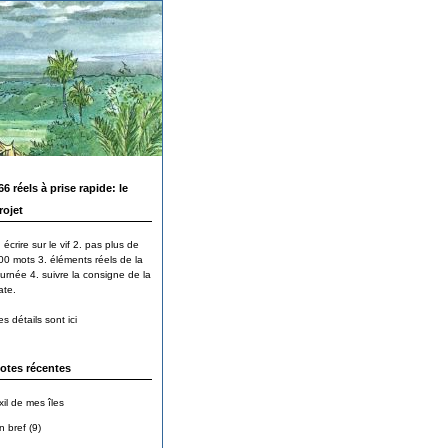
66 réels à prise rapide: le
rojet
 écrire sur le vif 2. pas plus de
00 mots 3. éléments réels de la
ournée 4. suivre la consigne de la
ate.
s détails sont ici
otes récentes
xil de mes îles
n bref (9)