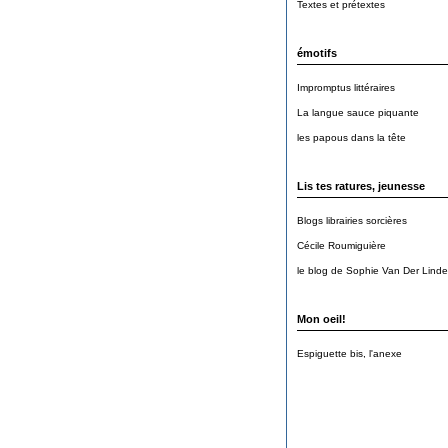
Textes et prétextes
émotifs
Impromptus littéraires
La langue sauce piquante
les papous dans la tête
Lis tes ratures, jeunesse
Blogs librairies sorcières
Cécile Roumiguière
le blog de Sophie Van Der Lind
Mon oeil!
Espiguette bis, l'anexe