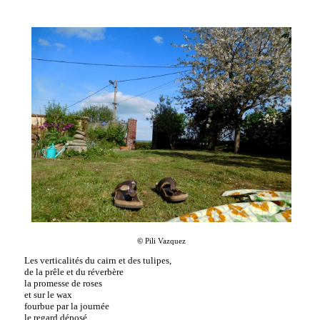
©
Pili Vazquez
Les verticalités du cairn et des tulipes,
de la prêle et du réverbère
la promesse de roses
et sur le wax
fourbue par la journée
le regard déposé