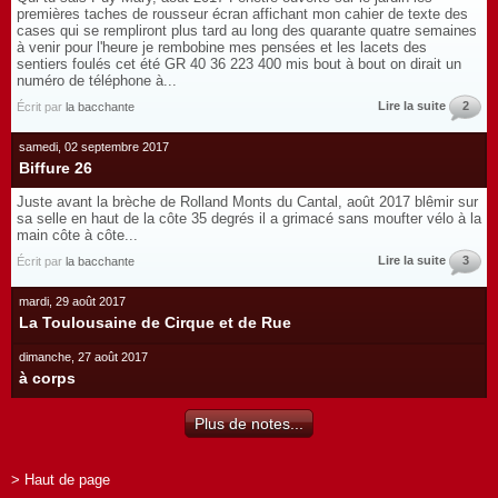
premières taches de rousseur écran affichant mon cahier de texte des
cases qui se rempliront plus tard au long des quarante quatre semaines
à venir pour l'heure je rembobine mes pensées et les lacets des
sentiers foulés cet été GR 40 36 223 400 mis bout à bout on dirait un
numéro de téléphone à...
Lire la suite
2
Écrit par
la bacchante
samedi, 02 septembre 2017
Biffure 26
Juste avant la brèche de Rolland Monts du Cantal, août 2017 blêmir sur
sa selle en haut de la côte 35 degrés il a grimacé sans moufter vélo à la
main côte à côte...
Lire la suite
3
Écrit par
la bacchante
mardi, 29 août 2017
La Toulousaine de Cirque et de Rue
dimanche, 27 août 2017
à corps
Plus de notes...
> Haut de page