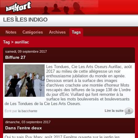
LES ÎLES INDIGO
Notes
Catégories
Archives
Tags
Tag > aurillac
samedi, 09 septembre 2017
Biffure 27
Les Tondues, Cie Les Arts Oseurs Aurillac, août
2017 au milieu de cette allégresse un noir
enthousiasme jubilation du monde en apnée.
Dessous errant à la surface des images
d'archives crachote une montée d'horreur Mots
rescapés des biffures de la page 138 de L'ordre
du jour d'Eric Vuillard qui font remonter à la
surface les mots bouleversés et bouleversants
de Les Tondues de la Cie Les Arts Oseurs.
Lire la suite
0
Écrit par
la bacchante
dimanche, 03 septembre 2017
Dans l'entre deux
Qui tu sais Puy Mary, août 2017 Fenêtre ouverte sur le jardin les