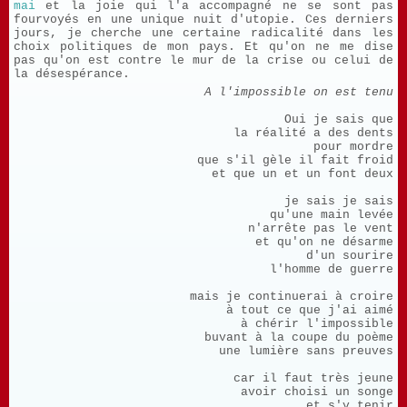
mai
et la joie qui l'a accompagné ne se sont pas
fourvoyés en une unique nuit d'utopie. Ces derniers
jours, je cherche une certaine radicalité dans les
choix politiques de mon pays. Et qu'on ne me dise
pas qu'on est contre le mur de la crise ou celui de
la désespérance.
A l'impossible on est tenu
Oui je sais que
la réalité a des dents
pour mordre
que s'il gèle il fait froid
et que un et un font deux
je sais je sais
qu'une main levée
n'arrête pas le vent
et qu'on ne désarme
d'un sourire
l'homme de guerre
mais je continuerai à croire
à tout ce que j'ai aimé
à chérir l'impossible
buvant à la coupe du poème
une lumière sans preuves
car il faut très jeune
avoir choisi un songe
et s'y tenir