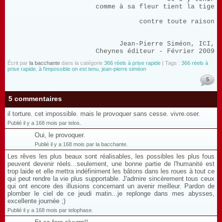
comme à sa fleur tient la tige
contre toute raison
Jean-Pierre Siméon, ICI,
Cheynes éditeur - Février 2009
Écrit par
la bacchante
dans la catégorie
366 réels à prise rapide
| Tags :
366 réels à
prise rapide
,
à l'impossible on est tenu
,
jean-pierre siméon
5
5 commentaires
il torture. cet impossible. mais le provoquer sans cesse. vivre.oser.
Publié il y a 168 mois par telos.
Oui, le provoquer.
Publié il y a 168 mois par la bacchante.
Les rêves les plus beaux sont réalisables, les possibles les plus fous
peuvent devenir réels...seulement, une bonne partie de l'humanité est
trop laide et elle mettra indéfiniment les bâtons dans les roues à tout ce
qui peut rendre la vie plus supportable. J'admire sincèrement tous ceux
qui ont encore des illusions concernant un avenir meilleur. Pardon de
plomber le ciel de ce jeudi matin...je replonge dans mes abysses,
excellente journée ;)
Publié il y a 168 mois par telophase.