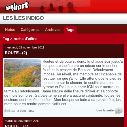
LES ÎLES INDIGO
Notes
Catégories
Archives
Tags
Tag > roche d'oëtre
mercredi, 02 novembre 2011
ROUTE...(2)
Routes et déroute s, donc, lu chaque soir jusqu'à
ce que la paupière tire un rideau sur le sentier
foulé et la pensée de Bouvier. Défoulement
imposé. Au réveil, ma mémoire est incapable de
restituer ce que j'ai lu. Elle attend que le pied se
concentre sur le chemin, le souffle sur son
rythme et l'oeil sur la carte IGN pour mettre un
terme au refoulement. Dame Nature défie l'heure d'hiver et sa cohorte
de mois sombres. Sa palette ne se plie à aucune contrainte, toutes les
couleurs sont expérimentées. Mon lexique se bute à sa pauvreté et les
mots pour en rendre compte n'affluent...
Lire la suite
4
Écrit par
la bacchante
mardi, 01 novembre 2011
ROUTE... (1)