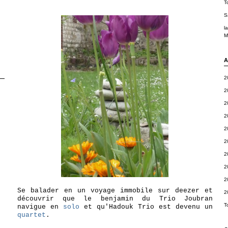
T
S
l
M
A
2
2
2
2
2
2
2
2
2
Se balader en un voyage immobile sur deezer et
2
découvrir que le benjamin du Trio Joubran
T
navigue en
solo
et qu'Hadouk Trio est devenu un
quartet
.