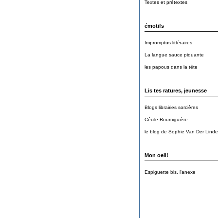
Textes et prétextes
émotifs
Impromptus littéraires
La langue sauce piquante
les papous dans la tête
Lis tes ratures, jeunesse
Blogs librairies sorcières
Cécile Roumiguière
le blog de Sophie Van Der Lind
Mon oeil!
Espiguette bis, l'anexe