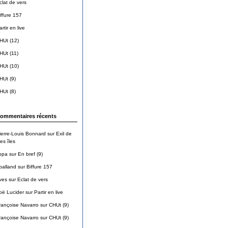
clat de vers
iffure 157
rtir en live
HUt (12)
HUt (11)
HUt (10)
HUt (9)
HUt (8)
ommentaires récents
ierre-Louis Bonnard
sur
Exil de
es îles
opa
sur
En bref (9)
balland
sur
Biffure 157
ves
sur
Eclat de vers
oë Lucider
sur
Partir en live
rançoise Navarro
sur
CHUt (9)
rançoise Navarro
sur
CHUt (9)