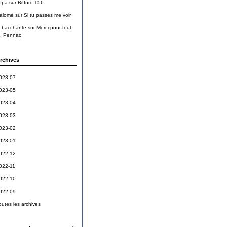
opa
sur
Biffure 156
alomé
sur
Si tu passes me voir
a bacchante
sur
Merci pour tout,
. Pennac
rchives
023-07
023-05
023-04
023-03
023-02
023-01
022-12
022-11
022-10
022-09
outes les archives