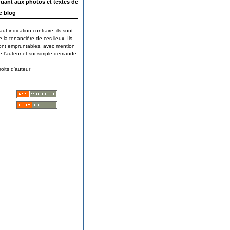
uant aux photos et textes de
e blog
auf indication contraire, ils sont
e la tenancière de ces lieux. Ils
ont empruntables, avec mention
e l'auteur et sur simple demande.
roits d'auteur