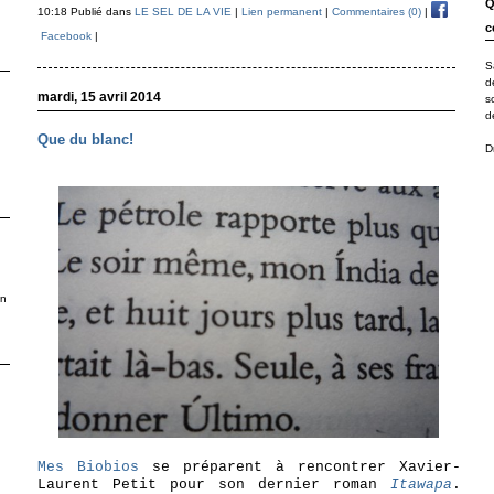
Q
10:18 Publié dans
LE SEL DE LA VIE
|
Lien permanent
|
Commentaires (0)
|
c
Facebook
|
S
d
mardi, 15 avril 2014
s
d
Que du blanc!
D
en
Mes Biobios
se préparent à rencontrer Xavier-
Laurent Petit pour son dernier roman
Itawapa
.