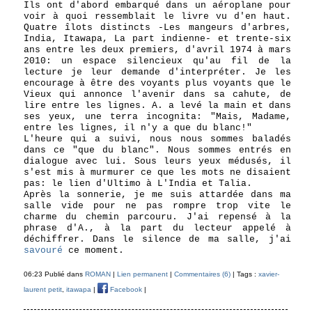
Ils ont d'abord embarqué dans un aéroplane pour
voir à quoi ressemblait le livre vu d'en haut.
Quatre îlots distincts -Les mangeurs d'arbres,
India, Itawapa, La part indienne- et trente-six
ans entre les deux premiers, d'avril 1974 à mars
2010: un espace silencieux qu'au fil de la
lecture je leur demande d'interpréter. Je les
encourage à être des voyants plus voyants que le
Vieux qui annonce l'avenir dans sa cahute, de
lire entre les lignes. A. a levé la main et dans
ses yeux, une terra incognita: "Mais, Madame,
entre les lignes, il n'y a que du blanc!"
L'heure qui a suivi, nous nous sommes baladés
dans ce "que du blanc". Nous sommes entrés en
dialogue avec lui. Sous leurs yeux médusés, il
s'est mis à murmurer ce que les mots ne disaient
pas: le lien d'Ultimo à L'India et Talia.
Après la sonnerie, je me suis attardée dans ma
salle vide pour ne pas rompre trop vite le
charme du chemin parcouru. J'ai repensé à la
phrase d'A., à la part du lecteur appelé à
déchiffrer. Dans le silence de ma salle, j'ai
savouré
ce moment.
06:23 Publié dans
ROMAN
|
Lien permanent
|
Commentaires (6)
| Tags :
xavier-
laurent petit
,
itawapa
|
Facebook
|