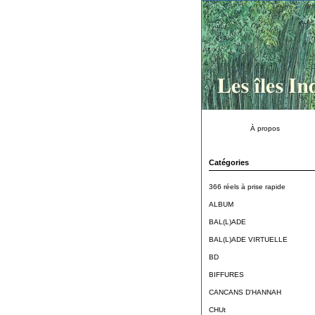
À propos
Catégories
366 réels à prise rapide
ALBUM
BAL(L)ADE
BAL(L)ADE VIRTUELLE
BD
BIFFURES
CANCANS D'HANNAH
CHUt