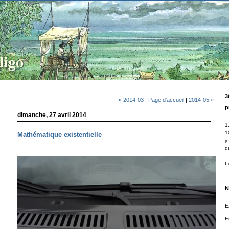
3
« 2014-03
|
Page d'accueil
|
2014-05 »
p
dimanche, 27 avril 2014
1.
1
Mathématique existentielle
j
d
Le
N
E
E