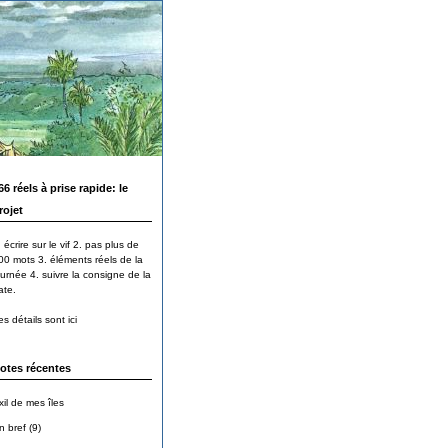
66 réels à prise rapide: le
rojet
 écrire sur le vif 2. pas plus de
00 mots 3. éléments réels de la
ournée 4. suivre la consigne de la
ate.
s détails sont ici
otes récentes
xil de mes îles
n bref (9)