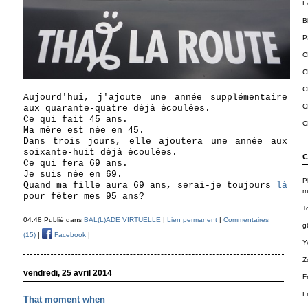
E
B
Pa
C
C
C
Aujourd'hui, j'ajoute une année supplémentaire
C
aux quarante-quatre déjà écoulées.
Ce qui fait 45 ans.
C
Ma mère est née en 45.
Dans trois jours, elle ajoutera une année aux
soixante-huit déjà écoulées.
C
Ce qui fera 69 ans.
Je suis née en 69.
P
Quand ma fille aura 69 ans, serai-je toujours
là
m
pour fêter mes 95 ans?
T
04:48 Publié dans
BAL(L)ADE VIRTUELLE
|
Lien permanent
|
Commentaires
g
(15)
|
Facebook
|
Y
Z
vendredi, 25 avril 2014
F
F
That moment when