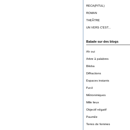
RECA(PITUL)
ROMAN
THEÂTRE
UN VERS C'EST...
Balade sur des blogs
Ah oui
Arbre à palabres
Biloba
Diffractions
Espaces instants
Fut-il
Métronimiques
Mille lieux
Objectif négatif
Paumée
Terres de femmes