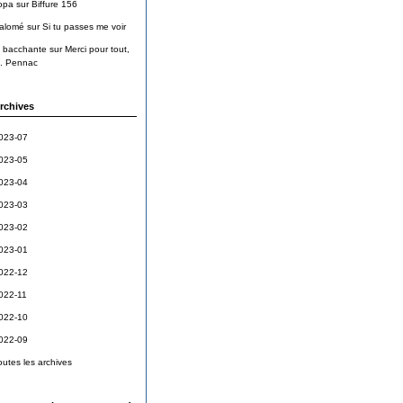
opa
sur
Biffure 156
alomé
sur
Si tu passes me voir
a bacchante
sur
Merci pour tout,
. Pennac
rchives
023-07
023-05
023-04
023-03
023-02
023-01
022-12
022-11
022-10
022-09
outes les archives