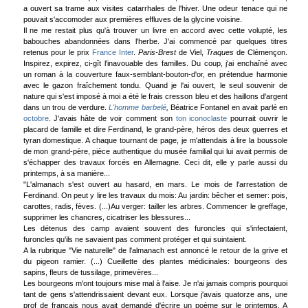
a ouvert sa trame aux visites catarrhales de l'hiver. Une odeur tenace qui ne
pouvait s'accomoder aux premières effluves de la glycine voisine.
Il ne me restait plus qu'à trouver un livre en accord avec cette volupté, les
babouches abandonnées dans l'herbe. J'ai commencé par quelques titres
retenus pour le prix
France Inter
.
Paris-Brest
de Viel,
Traques
de Clémençon.
Inspirez, expirez, ci-gît l'inavouable des familles. Du coup, j'ai enchaîné avec
un roman à la couverture faux-semblant-bouton-d'or, en prétendue harmonie
avec le gazon fraîchement tondu. Quand je l'ai ouvert, le seul souvenir de
nature qui s'est imposé à moi a été le frais cresson bleu et des haillons d'argent
dans un trou de verdure.
L'homme barbelé
,
Béatrice Fontanel en avait parlé en
octobre
. J'avais hâte de voir comment son
ton iconoclaste
pourrait ouvrir le
placard de famille et dire Ferdinand, le grand-père, héros des deux guerres et
tyran domestique. A chaque tournant de page, je m'attendais à lire la boussole
de mon grand-père, pièce authentique du musée familial qui lui avait permis de
s'échapper des travaux forcés en Allemagne. Ceci dit, elle y parle aussi du
printemps, à sa manière...
"L'almanach s'est ouvert au hasard, en mars. Le mois de l'arrestation de
Ferdinand. On peut y lire les travaux du mois: Au jardin: bêcher et semer: pois,
carottes, radis, fèves. (...)Au verger: tailler les arbres. Commencer le greffage,
supprimer les chancres, cicatriser les blessures...
Les détenus des camp avaient souvent des furoncles qui s'infectaient,
furoncles qu'ils ne savaient pas comment protéger et qui suintaient.
A la rubrique "Vie naturelle" de l'almanach est annoncé le retour de la grive et
du pigeon ramier. (...) Cueillette des plantes médicinales: bourgeons des
sapins, fleurs de tussilage, primevères...
Les bourgeons m'ont toujours mise mal à l'aise. Je n'ai jamais compris pourquoi
tant de gens s'attendrissaient devant eux. Lorsque j'avais quatorze ans, une
prof de français nous avait demandé d'écrire un poème sur le printemps. A