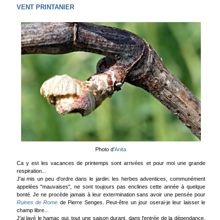
VENT PRINTANIER
Photo d'
Anita
Ca y est les vacances de printemps sont arrivées et pour moi une grande
respiration...
J'ai mis un peu d'ordre dans le jardin: les herbes adventices, communément
appelées "mauvaises", ne sont toujours pas enclines cette année à quelque
bonté. Je ne procède jamais à leur extermination sans avoir une pensée pour
Ruines de Rome
de Pierre Senges. Peut-être un jour oserai-je leur laisser le
champ libre...
J'ai lavé le hamac qui, tout une saison durant, dans l'entrée de la dépendance,