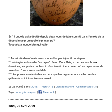
Et l'hirondelle qui a décidé depuis deux jours de faire son nid dans l'entrée de la
dépendance promet-elle le printemps?
Tout cela annonce bien qui vaille.
*: fac-similé d'oeuf mais aussi mode d'emploi injonctif du stapeur
**: néologisme du verbe "se taper". Selon Ours Gris, expert es nombreux
domaines, les poules ont besoin d'un lieu étroit et couvert où se taper avant de
faire don d'une masse ovoïdale.
***: les poules auraient-elles eu peur que leur appartenance à l'ordre des
gallinacés soit ici remise en cause?
15:28 Publié dans
MOTS ITINÉRANTS
|
Lien permanent
|
Commentaires (3)
|
Tags :
ours gris
,
stapeur
|
Facebook
|
lundi, 20 avril 2009