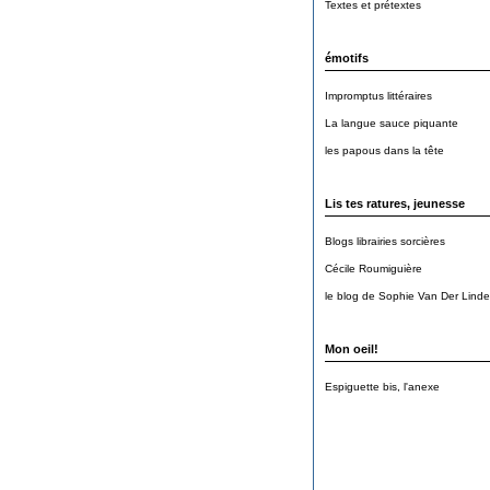
Textes et prétextes
émotifs
Impromptus littéraires
La langue sauce piquante
les papous dans la tête
Lis tes ratures, jeunesse
Blogs librairies sorcières
Cécile Roumiguière
le blog de Sophie Van Der Lind
Mon oeil!
Espiguette bis, l'anexe