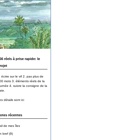
66 réels à prise rapide: le
rojet
 écrire sur le vif 2. pas plus de
00 mots 3. éléments réels de la
ournée 4. suivre la consigne de la
ate.
s détails sont ici
otes récentes
xil de mes îles
n bref (9)