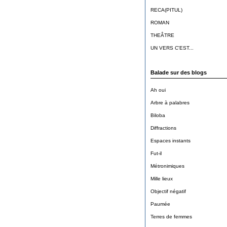
RECA(PITUL)
ROMAN
THEÂTRE
UN VERS C'EST...
Balade sur des blogs
Ah oui
Arbre à palabres
Biloba
Diffractions
Espaces instants
Fut-il
Métronimiques
Mille lieux
Objectif négatif
Paumée
Terres de femmes