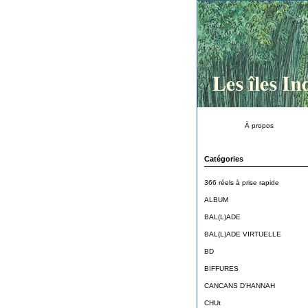
À propos
Catégories
366 réels à prise rapide
ALBUM
BAL(L)ADE
BAL(L)ADE VIRTUELLE
BD
BIFFURES
CANCANS D'HANNAH
CHUt