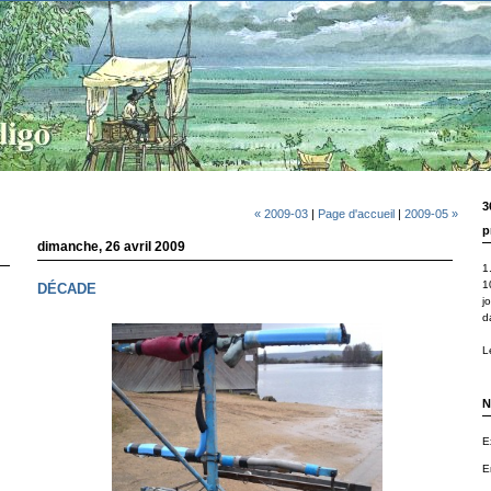
3
« 2009-03
|
Page d'accueil
|
2009-05 »
p
dimanche, 26 avril 2009
1.
1
DÉCADE
j
d
Le
N
E
E