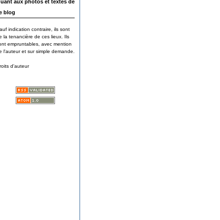
uant aux photos et textes de
e blog
auf indication contraire, ils sont
e la tenancière de ces lieux. Ils
ont empruntables, avec mention
e l'auteur et sur simple demande.
roits d'auteur