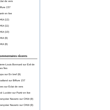
clat de vers
iffure 157
rtir en live
HUt (12)
HUt (11)
HUt (10)
HUt (9)
HUt (8)
ommentaires récents
ierre-Louis Bonnard
sur
Exil de
es îles
opa
sur
En bref (9)
balland
sur
Biffure 157
ves
sur
Eclat de vers
oë Lucider
sur
Partir en live
rançoise Navarro
sur
CHUt (9)
rançoise Navarro
sur
CHUt (9)