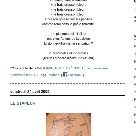
T
« le frais cresson bleu »
S
« le frais cresson bleu »
« le frais cresson bleu »
l
Cresson grésille sur les papilles
M
comme l’eau dans la poêle brûlante.
Le plancton qui s’infiltre
A
entre les fanons de la baleine
lui donne-t-il la même sensation ?
2
in
Tentacules et manivelles
2
(recueil orphelin d'éditeur à ce jour)
2
22:47 Publié dans
BAL(L)ADE
,
MOTS ITINÉRANTS
|
Lien permanent
|
2
Commentaires (11)
| Tags :
fontanel
|
Facebook
|
2
2
vendredi, 24 avril 2009
2
2
LE STAPEUR
2
2
T