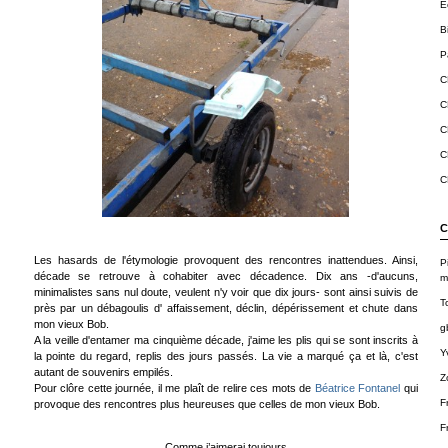
E
B
Pa
C
C
C
C
C
C
Les hasards de l'étymologie provoquent des rencontres inattendues. Ainsi,
P
décade se retrouve à cohabiter avec décadence. Dix ans -d'aucuns,
m
minimalistes sans nul doute, veulent n'y voir que dix jours- sont ainsi suivis de
T
près par un débagoulis d' affaissement, déclin, dépérissement et chute dans
mon vieux Bob.
g
A la veille d'entamer ma cinquième décade, j'aime les plis qui se sont inscrits à
Y
la pointe du regard, replis des jours passés. La vie a marqué ça et là, c'est
autant de souvenirs empilés.
Z
Pour clôre cette journée, il me plaît de relire ces mots de
Béatrice Fontanel
qui
F
provoque des rencontres plus heureuses que celles de mon vieux Bob.
F
Comme j’aimerai toujours