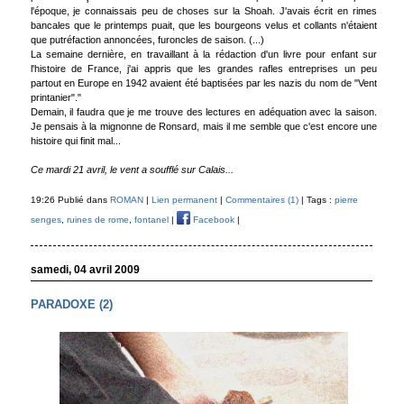
l'époque, je connaissais peu de choses sur la Shoah. J'avais écrit en rimes
bancales que le printemps puait, que les bourgeons velus et collants n'étaient
que putréfaction annoncées, furoncles de saison. (...)
La semaine dernière, en travaillant à la rédaction d'un livre pour enfant sur
l'histoire de France, j'ai appris que les grandes rafles entreprises un peu
partout en Europe en 1942 avaient été baptisées par les nazis du nom de "Vent
printanier"."
Demain, il faudra que je me trouve des lectures en adéquation avec la saison.
Je pensais à la mignonne de Ronsard, mais il me semble que c'est encore une
histoire qui finit mal...
Ce mardi 21 avril, le vent a soufflé sur Calais...
19:26 Publié dans
ROMAN
|
Lien permanent
|
Commentaires (1)
| Tags :
pierre
senges
,
ruines de rome
,
fontanel
|
Facebook
|
samedi, 04 avril 2009
PARADOXE (2)