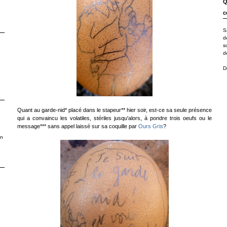
Q
c
S
d
s
d
D
Quant au garde-nid* placé dans le stapeur** hier soir, est-ce sa seule présence
qui a convaincu les volatiles, stériles jusqu'alors, à pondre trois oeufs ou le
message*** sans appel laissé sur sa coquille par
Ours Gris
?
en