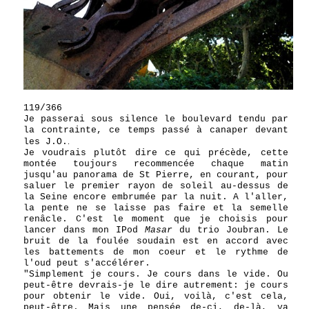
119/366
Je passerai sous silence le boulevard tendu par
la contrainte, ce temps passé à canaper devant
les J.O.
.
Je voudrais plutôt dire ce qui précède, cette
montée toujours recommencée chaque matin
jusqu'au panorama de St Pierre, en courant, pour
saluer le premier rayon de soleil au-dessus de
la Seine encore embrumée par la nuit. A l'aller,
la pente ne se laisse pas faire et la semelle
renâcle. C'est le moment que je choisis pour
lancer dans mon IPod
Masar
du trio Joubran. Le
bruit de la foulée soudain est en accord avec
les battements de mon coeur et le rythme de
l'oud peut s'accélérer.
"Simplement je cours. Je cours dans le vide. Ou
peut-être devrais-je le dire autrement: je cours
pour obtenir le vide. Oui, voilà, c'est cela,
peut-être. Mais une pensée de-ci, de-là, va