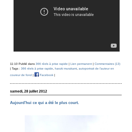
11:10 Publié dans
366 réels à prise rapide
|
Lien permanent
|
Commentaires (13)
| Tags :
366 réels à prise rapide
,
haruki murakami
,
autoportrait de l'auteur en
coureur de fond
|
Facebook
|
samedi, 28 juillet 2012
Aujourd'hui ce qui a été le plus court.