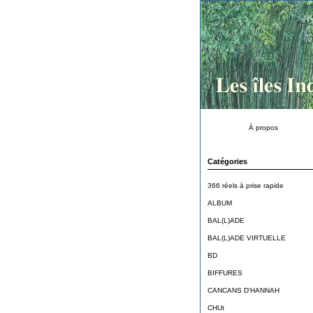
À propos
Catégories
366 réels à prise rapide
ALBUM
BAL(L)ADE
BAL(L)ADE VIRTUELLE
BD
BIFFURES
CANCANS D'HANNAH
CHUt