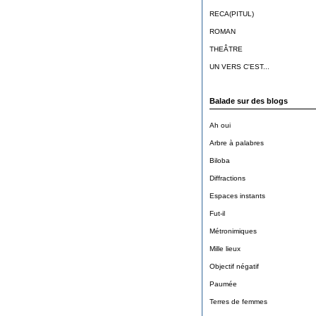
RECA(PITUL)
ROMAN
THEÂTRE
UN VERS C'EST...
Balade sur des blogs
Ah oui
Arbre à palabres
Biloba
Diffractions
Espaces instants
Fut-il
Métronimiques
Mille lieux
Objectif négatif
Paumée
Terres de femmes