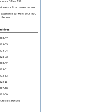
opa
sur
Biffure 156
alomé
sur
Si tu passes me voir
a bacchante
sur
Merci pour tout,
. Pennac
rchives
023-07
023-05
023-04
023-03
023-02
023-01
022-12
022-11
022-10
022-09
outes les archives