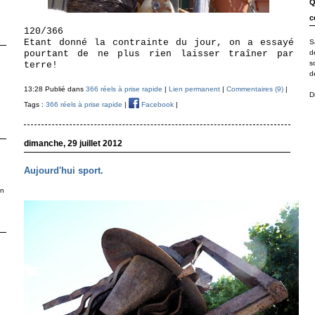
Q
c
120/366
Etant donné la contrainte du jour, on a essayé
S
d
pourtant de ne plus rien laisser traîner par
s
terre!
d
13:28 Publié dans
366 réels à prise rapide
|
Lien permanent
|
Commentaires (9)
|
D
Tags :
366 réels à prise rapide
|
Facebook
|
dimanche, 29 juillet 2012
Aujourd'hui sport.
en