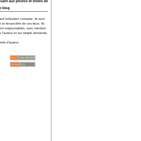
uant aux photos et textes de
e blog
auf indication contraire, ils sont
e la tenancière de ces lieux. Ils
ont empruntables, avec mention
e l'auteur et sur simple demande.
roits d'auteur