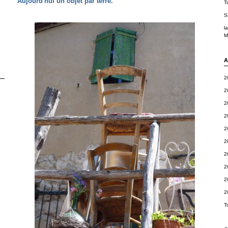
Aujourd'hui un objet par terre.
T
S
l
M
A
2
2
2
2
2
2
2
2
2
2
T