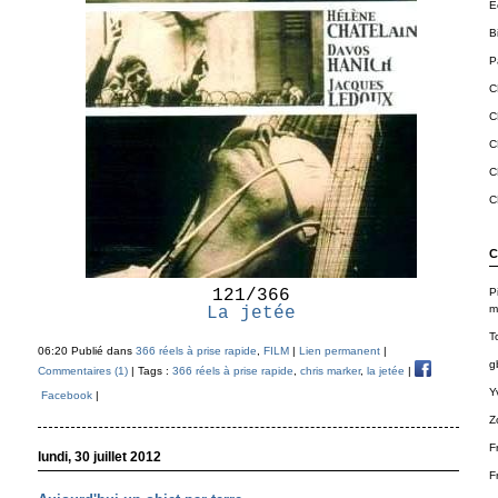
E
B
Pa
C
C
C
C
C
C
P
121/366
m
La jetée
T
06:20 Publié dans
366 réels à prise rapide
,
FILM
|
Lien permanent
|
g
Commentaires (1)
| Tags :
366 réels à prise rapide
,
chris marker
,
la jetée
|
Y
Facebook
|
Z
F
lundi, 30 juillet 2012
F