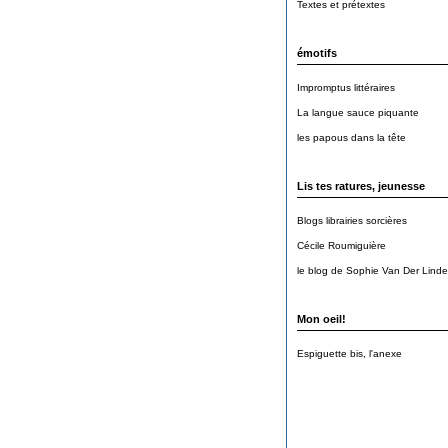
Textes et prétextes
émotifs
Impromptus littéraires
La langue sauce piquante
les papous dans la tête
Lis tes ratures, jeunesse
Blogs librairies sorcières
Cécile Roumiguière
le blog de Sophie Van Der Lind
Mon oeil!
Espiguette bis, l'anexe