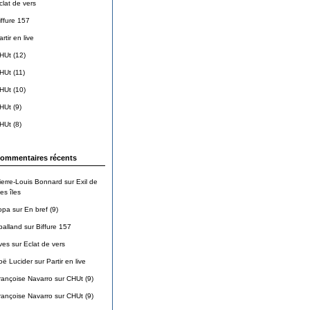
clat de vers
iffure 157
rtir en live
HUt (12)
HUt (11)
HUt (10)
HUt (9)
HUt (8)
ommentaires récents
ierre-Louis Bonnard
sur
Exil de
es îles
opa
sur
En bref (9)
balland
sur
Biffure 157
ves
sur
Eclat de vers
oë Lucider
sur
Partir en live
rançoise Navarro
sur
CHUt (9)
rançoise Navarro
sur
CHUt (9)