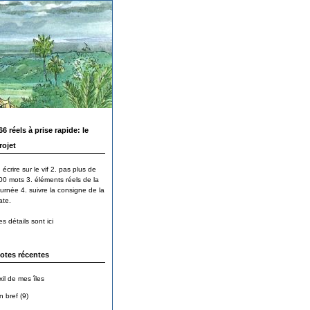
66 réels à prise rapide: le
rojet
 écrire sur le vif 2. pas plus de
00 mots 3. éléments réels de la
ournée 4. suivre la consigne de la
ate.
s détails sont ici
otes récentes
xil de mes îles
n bref (9)