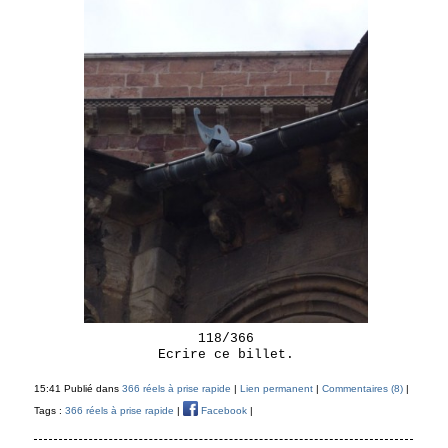
118/366
Ecrire ce billet.
15:41 Publié dans
366 réels à prise rapide
|
Lien permanent
|
Commentaires (8)
|
Tags :
366 réels à prise rapide
|
Facebook
|