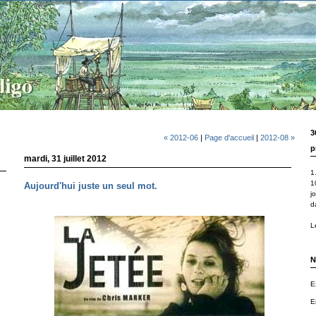
3
« 2012-06
|
Page d'accueil
|
2012-08 »
p
mardi, 31 juillet 2012
1.
1
Aujourd'hui juste un seul mot.
j
d
Le
N
E
E