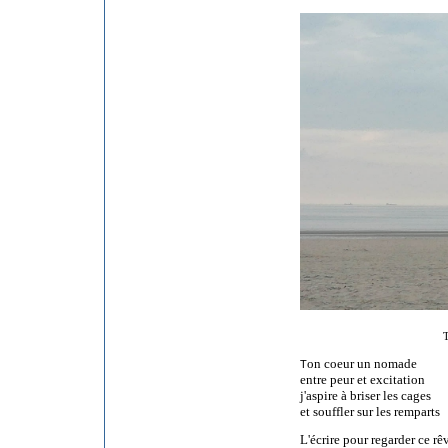
T
on coeur un nomade
T
entre peur et excitation
j'aspire à briser les cages
et souffler sur les remparts
L'écrire pour regarder ce rê