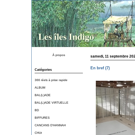
À propos
samedi, 11 septembre 20
En bref (7)
Catégories
366 réels à prise rapide
ALBUM
BAL(L)ADE
BAL(L)ADE VIRTUELLE
BD
BIFFURES
CANCANS D'HANNAH
CHUt