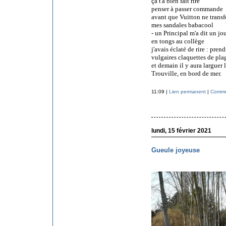
ça t'a bien fait rire
penser à passer commande
avant que Vuitton ne transf
mes sandales babacool
- un Principal m'a dit un jo
en tongs au collège
j'avais éclaté de rire : pre
vulgaires claquettes de plag
et demain il y aura larguer
Trouville, en bord de mer.
11:09 |
Lien permanent
|
Commen
lundi, 15 février 2021
Gueule joyeuse