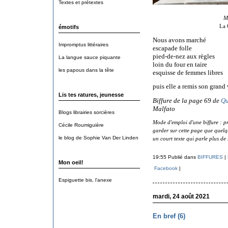
Textes et prétextes
M
La 
émotifs
Nous avons marché
Impromptus littéraires
escapade folle
pied-de-nez aux règles
La langue sauce piquante
loin du four en taire
les papous dans la tête
esquisse de femmes libres
puis elle a remis son grand 
Lis tes ratures, jeunesse
Biffure de la page 69 de
Qu
Malfato
Blogs librairies sorcières
Mode d'emploi d'une biffure : pr
Cécile Roumiguière
garder sur cette page que quelque
le blog de Sophie Van Der Linden
un court texte qui parle plus de 
19:55 Publié dans
BIFFURES
|
Mon oeil!
Facebook
|
Espiguette bis, l'anexe
mardi, 24 août 2021
En bref (6)