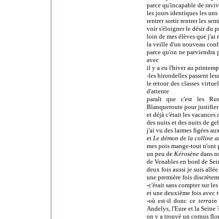
parce qu'incapable de raviv
les jours identiques les uns
rentrer sortir rentrer les sem
voir s'éloigner le désir
du p
loin de mes élèves que j'ai 
la veille d'un nouveau conf
parce qu'on ne parviendra p
avec
il y a eu l'hiver au printemp
-les hirondelles passent leur
le retour des classes virtue
d'attente
paraît que c'est les Rus
Blanqueroute pour justifier
et déjà c'était les vacances
des nuits et des nuits de gel
j'ai vu des larmes figées au
et
Le démon de la colline a
mes pois mange-tout n'ont p
un peu de
Kérosène
dans no
de Venables en bord de Sein
deux fois aussi je suis all
une première fois discrètem
-c'était sans compter sur le
et une deuxième fois avec t
-où est-il donc ce
terrain
Andelys, l'Eure et la Seine 
on y a trouvé un cornus flo