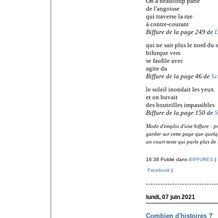
On a beaucoup parlé
de l'angoisse
qui traverse la rue
à contre-courant
Biffure de la page 249 de
L
qui ne sait plus le nord du 
bifurque vers
se faufile avec
agite du
Biffure de la page 46 de
Sc
le soleil inondait les yeux
et on buvait
des bouteilles impassibles
Biffure de la page 150 de
S
Mode d'emploi d'une biffure : pr
garder sur cette page que quelque
un court texte qui parle plus de 
16:38 Publié dans
BIFFURES
|
Facebook
|
lundi, 07 juin 2021
Combien d'histoires ?