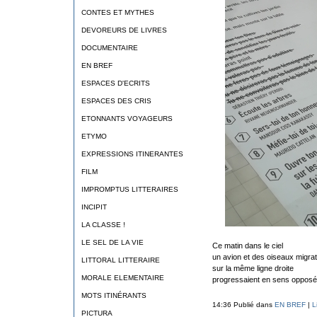
CONTES ET MYTHES
DEVOREURS DE LIVRES
DOCUMENTAIRE
EN BREF
ESPACES D'ECRITS
ESPACES DES CRIS
ETONNANTS VOYAGEURS
ETYMO
EXPRESSIONS ITINERANTES
FILM
IMPROMPTUS LITTERAIRES
INCIPIT
LA CLASSE !
LE SEL DE LA VIE
Ce matin dans le ciel
un avion et des oiseaux migra
LITTORAL LITTERAIRE
sur la même ligne droite
MORALE ELEMENTAIRE
progressaient en sens opposé
MOTS ITINÉRANTS
14:36 Publié dans
EN BREF
|
L
PICTURA