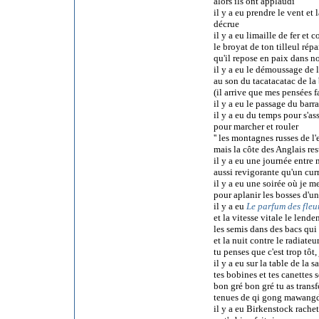
alors ils ont applaudi
il y a eu prendre le vent et
décrue
il y a eu limaille de fer et 
le broyat de ton tilleul rép
qu'il repose en paix dans n
il y a eu le démoussage de l
au son du tacatacatac de la
(il arrive que mes pensées f
il y a eu le passage du barr
il y a eu du temps pour s'as
pour marcher et rouler
'' les montagnes russes de l
mais la côte des Anglais res
il y a eu une journée entre
aussi revigorante qu'un cur
il y a eu une soirée où je m
pour aplanir les bosses d'un
il y a eu
Le parfum des fleur
et la vitesse vitale le lend
les semis dans des bacs qui 
et la nuit contre le radiateu
tu penses que c'est trop tôt
il y a eu sur la table de la 
tes bobines et tes canettes 
bon gré bon gré tu as trans
tenues de qi gong mawang
il y a eu Birkenstock rach