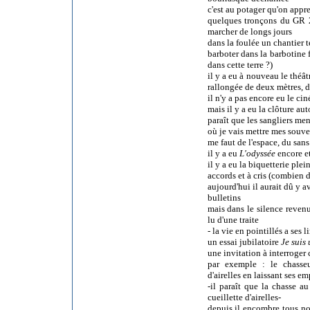
c'est au potager qu'on appre
quelques tronçons du GR 2
marcher de longs jours
dans la foulée un chantier t
barboter dans la barbotine f
dans cette terre ?)
il y a eu à nouveau le théâtr
rallongée de deux mètres,
d
il n'y a pas encore eu le c
mais il y a eu la clôture aut
paraît que les sangliers me
où je vais mettre mes souve
me faut de l'espace, du sans
il y a eu
L'odyssée
encore e
il y a eu la biquetterie plei
accords et à cris (combien d
aujourd'hui il aurait dû y a
bulletins
mais dans le silence reven
lu d'une traite
- la vie en pointillés a ses l
un essai jubilatoire
Je suis 
une invitation à interroger 
par exemple : le chasseu
d'airelles en laissant ses em
-il paraît que la chasse au
cueillette d'airelles-
depuis il encombre tous nos