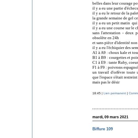
belles dans leur courage p
il y a eu une partie d'échec
il y a eu le retour de la pal
la grande semaine de gel cet
il y a eu un petit matin qui
il y a eu une course sur le
sans l'attestation - deux
obsolète en 24h
et sans pièce d'identité non
il y a eu l'échiquier des sem
A1 à A9 : choux kale et tos
B1 à B9 : courgettes et poi
C1 à E9 : tante Ruby, coeur
F1 à F9 : poivrons espagno
un travail d'orfèvre toute
que l'espace s'était restreint
mais pas le désir
18:45 |
Lien permanent
|
Commen
mardi, 09 mars 2021
Biffure 109