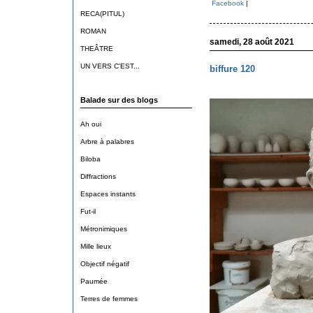
Facebook
|
RECA(PITUL)
ROMAN
samedi, 28 août 2021
THEÂTRE
UN VERS C'EST...
biffure 120
Balade sur des blogs
Ah oui
Arbre à palabres
Biloba
Diffractions
Espaces instants
Fut-il
Métronimiques
Mille lieux
Objectif négatif
Paumée
Terres de femmes